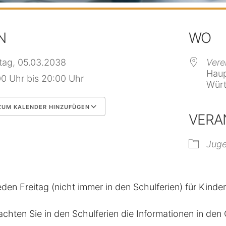
N
WO
itag, 05.03.2038
Vere
Haup
00 Uhr bis 20:00 Uhr
Würt
UM KALENDER HINZUFÜGEN
VERA
 herunterladen
Google Kalender
Jug
eden Freitag (nicht immer in den Schulferien) für Kinde
achten Sie in den Schulferien die Informationen in de