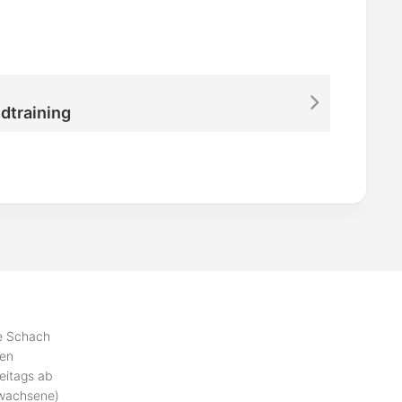
dtraining
se Schach
ben
eitags ab
rwachsene)