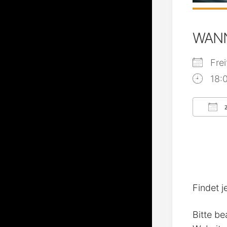
WAN
Fre
18:
Z
ICS
Findet j
Bitte be