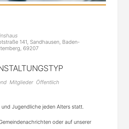
inshaus
tstraße 141, Sandhausen, Baden-
temberg, 69207
NSTALTUNGSTYP
iCalendar
Office 365
end
Mitglieder
Öffentlich
r und Jugendliche jeden Alters statt.
n Gemeindenachrichten oder auf unserer