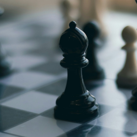
g
Jugendmeisterschaft
h