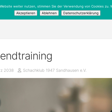
 Website weiter nutzen, stimmen Sie der Verwendung von Cookies zu. M
tglieder
/
Öffentlich
Akzeptieren
Ablehnen
Datenschutzerklärung
endtraining
rz 2038
Schachklub 1947 Sandhausen e.V.