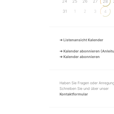
24
25
26
27
28
31
1
2
3
4
➔ Listenansicht Kalender
➔ Kalender abonnieren (Anleit
➔ Kalender abonnieren
Haben Sie Fragen oder Anregun
Schreiben Sie und über unser
Kontaktformular