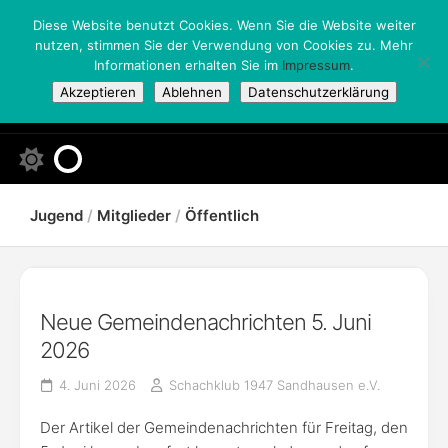
Skip
Diese Website benutzt Cookies. Wenn Sie die Website weiter
to
nutzen, stimmen Sie der Verwendung von Cookies zu. Mehr
content
Informationen erhalten Sie im
Impressum
.
Akzeptieren
Ablehnen
Datenschutzerklärung
Jugend
/
Mitglieder
/
Öffentlich
Neue Gemeindenachrichten 5. Juni
2026
4. Juni 2026
Schachklub 1947 Sandhausen e.V.
Der Artikel der Gemeindenachrichten für Freitag, den