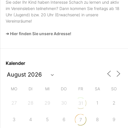
Sie oder Ihr Kind haben Interesse Schach zu lernen und aktiv
im Vereinsleben teilnehmen? Dann kommen Sie freitags ab 18
Uhr (Jugend) bzw. 20 Uhr (Erwachsene) in unsere
Vereinsräume!
➔ Hier finden Sie unsere Adresse!
Kalender
MO
DI
MI
DO
FR
SA
SO
27
28
29
30
1
2
31
3
4
5
6
8
9
7