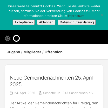
Skip
Diese Website benutzt Cookies. Wenn Sie die Website weiter
to
nutzen, stimmen Sie der Verwendung von Cookies zu. Mehr
content
Informationen erhalten Sie im
Impressum
.
Akzeptieren
Ablehnen
Datenschutzerklärung
Jugend
/
Mitglieder
/
Öffentlich
Neue Gemeindenachrichten 25. April
2025
24. April 2025
Schachklub 1947 Sandhausen e.V.
Der Artikel der Gemeindenachrichten für Freitag, den