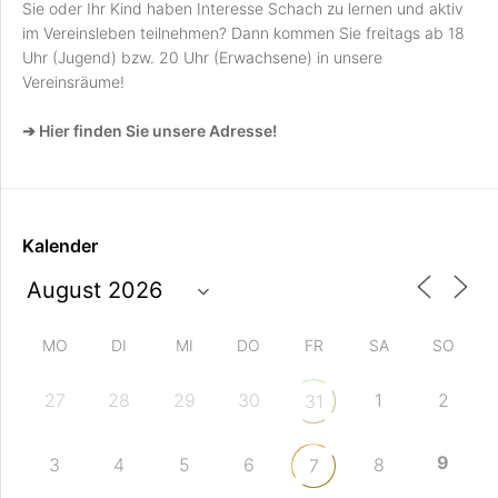
Sie oder Ihr Kind haben Interesse Schach zu lernen und aktiv
im Vereinsleben teilnehmen? Dann kommen Sie freitags ab 18
Uhr (Jugend) bzw. 20 Uhr (Erwachsene) in unsere
Vereinsräume!
➔ Hier finden Sie unsere Adresse!
Kalender
MO
DI
MI
DO
FR
SA
SO
27
28
29
30
1
2
31
9
3
4
5
6
8
7