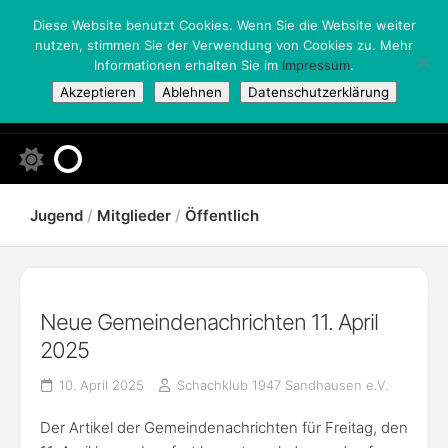
Skip
Diese Website benutzt Cookies. Wenn Sie die Website weiter
to
nutzen, stimmen Sie der Verwendung von Cookies zu. Mehr
content
Informationen erhalten Sie im
Impressum
.
Akzeptieren
Ablehnen
Datenschutzerklärung
Jugend
/
Mitglieder
/
Öffentlich
Neue Gemeindenachrichten 11. April
2025
10. April 2025
Schachklub 1947 Sandhausen e.V.
Der Artikel der Gemeindenachrichten für Freitag, den