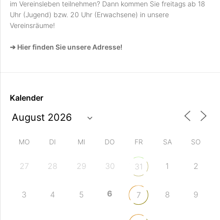
im Vereinsleben teilnehmen? Dann kommen Sie freitags ab 18
Uhr (Jugend) bzw. 20 Uhr (Erwachsene) in unsere
Vereinsräume!
➔ Hier finden Sie unsere Adresse!
Kalender
MO
DI
MI
DO
FR
SA
SO
27
28
29
30
1
2
31
6
3
4
5
8
9
7