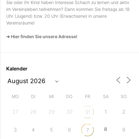
Sie oder Ihr Kind haben Interesse Schach zu lernen und aktiv
im Vereinsleben teilnehmen? Dann kommen Sie freitags ab 18
Uhr (Jugend) bzw. 20 Uhr (Erwachsene) in unsere
Vereinsräume!
➔ Hier finden Sie unsere Adresse!
Kalender
MO
DI
MI
DO
FR
SA
SO
27
28
29
30
1
2
31
8
3
4
5
6
9
7