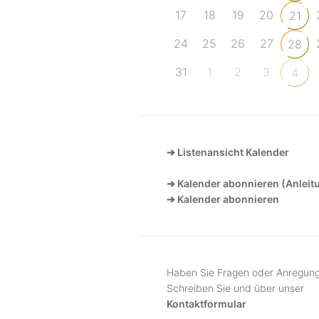
17
18
19
20
21
24
25
26
27
28
31
1
2
3
4
➔ Listenansicht Kalender
➔ Kalender abonnieren (Anleit
➔ Kalender abonnieren
Haben Sie Fragen oder Anregun
Schreiben Sie und über unser
Kontaktformular