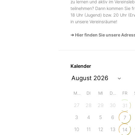
zu lernen und aktiv im Vereinsle
teilnehmen? Dann kommen Sie fr
18 Uhr (Jugend) bzw. 20 Uhr (E
in unsere Vereinsräume!
➔ Hier finden Sie unsere Adres
Kalender
MO
DI
MI
DO
FR
27
28
29
30
31
3
4
5
6
7
10
11
12
13
14