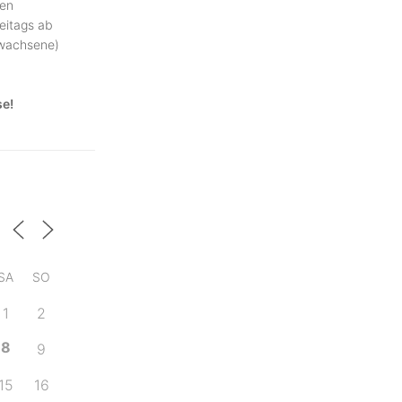
ben
eitags ab
rwachsene)
se!
SA
SO
1
2
8
9
15
16