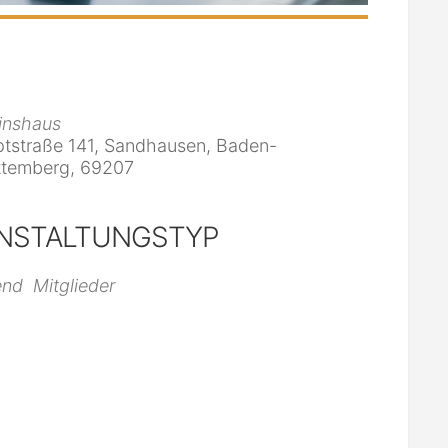
inshaus
tstraße 141, Sandhausen, Baden-
temberg, 69207
NSTALTUNGSTYP
iCalendar
Office 365
end
Mitglieder