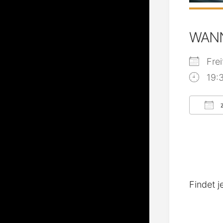
WAN
Fre
19:
Z
ICS
Findet j