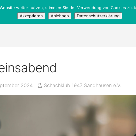
 Website weiter nutzen, stimmen Sie der Verwendung von Cookies zu. M
tglieder
Akzeptieren
Ablehnen
Datenschutzerklärung
einsabend
eptember 2024
Schachklub 1947 Sandhausen e.V.