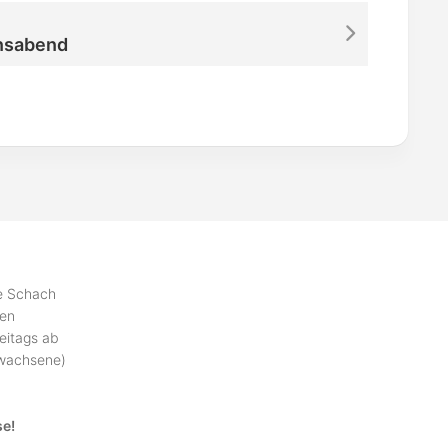
nsabend
se Schach
ben
eitags ab
rwachsene)
se!