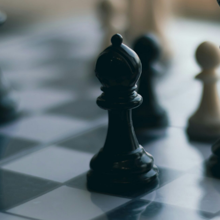
g
Jugendmeisterschaft
h