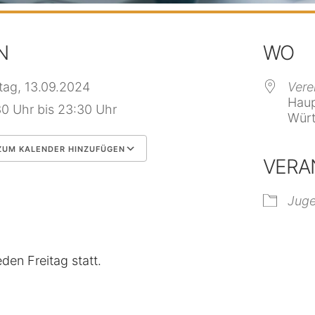
N
WO
itag, 13.09.2024
Vere
Haup
30 Uhr bis 23:30 Uhr
Würt
UM KALENDER HINZUFÜGEN
VERA
 herunterladen
Google Kalender
Jug
eden Freitag statt.