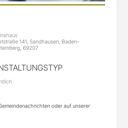
inshaus
tstraße 141, Sandhausen, Baden-
temberg, 69207
NSTALTUNGSTYP
iCalendar
Office 365
ntlich
n Gemeindenachrichten oder auf unserer