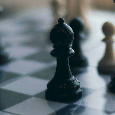
g
Jugendmeisterschaft
h