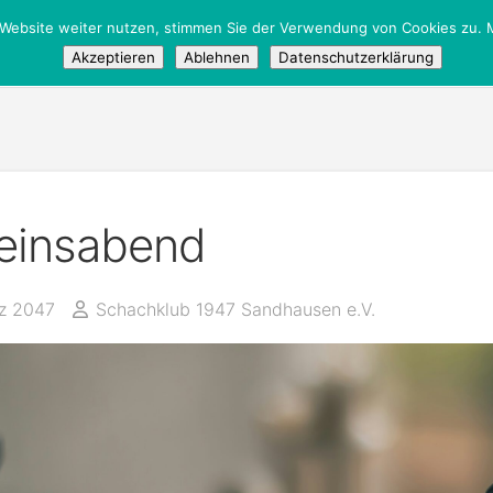
 Website weiter nutzen, stimmen Sie der Verwendung von Cookies zu. M
Akzeptieren
Ablehnen
Datenschutzerklärung
einsabend
rz 2047
Schachklub 1947 Sandhausen e.V.