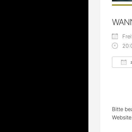
WAN
Fre
20:
Z
ICS
Bitte be
Website