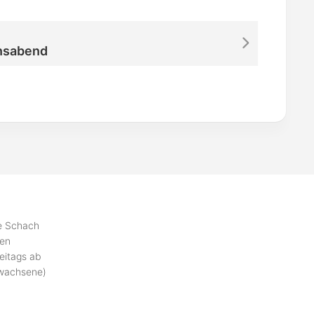
nsabend
se Schach
ben
eitags ab
rwachsene)