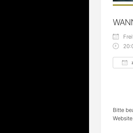
WAN
Fre
20:
Z
ICS
Bitte be
Website