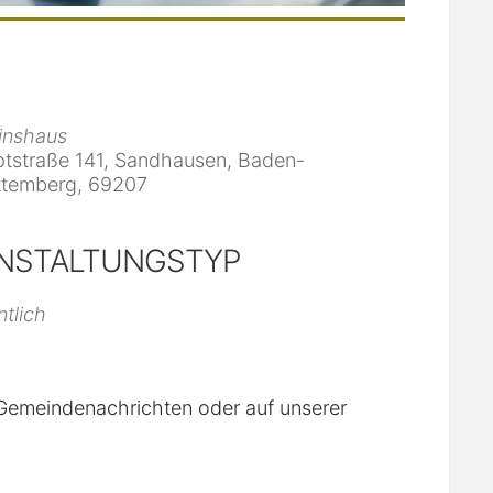
inshaus
tstraße 141, Sandhausen, Baden-
temberg, 69207
NSTALTUNGSTYP
iCalendar
Office 365
ntlich
n Gemeindenachrichten oder auf unserer