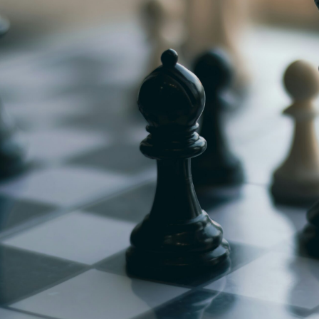
g
Jugendmeisterschaft
h