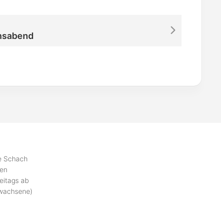
nsabend
se Schach
ben
eitags ab
rwachsene)