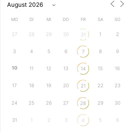
MO
DI
MI
DO
FR
SA
SO
27
28
29
30
1
2
31
3
4
5
6
8
9
7
10
11
12
13
15
16
14
17
18
19
20
22
23
21
24
25
26
27
29
30
28
31
1
2
3
5
6
4