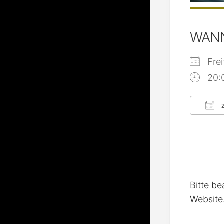
WAN
Fre
20:
Z
ICS
Bitte be
Website