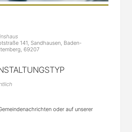
inshaus
tstraße 141, Sandhausen, Baden-
temberg, 69207
NSTALTUNGSTYP
iCalendar
Office 365
ntlich
n Gemeindenachrichten oder auf unserer