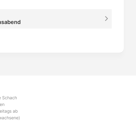
nsabend
se Schach
ben
eitags ab
rwachsene)