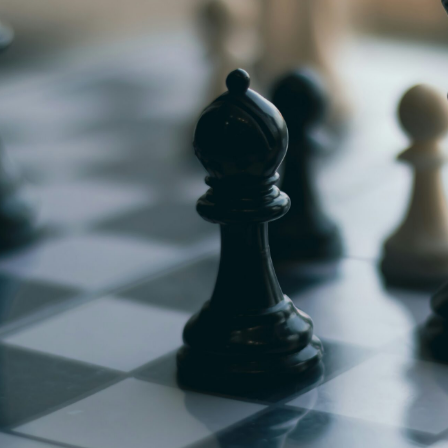
g
Jugendmeisterschaft
h