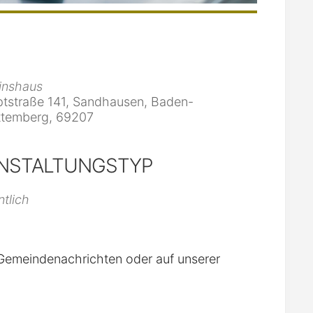
inshaus
tstraße 141, Sandhausen, Baden-
temberg, 69207
NSTALTUNGSTYP
iCalendar
Office 365
ntlich
n Gemeindenachrichten oder auf unserer