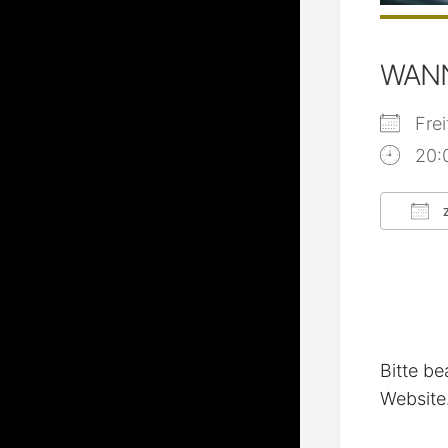
WAN
Fre
20:
Z
ICS
Bitte be
Website