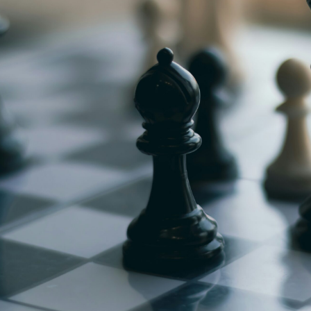
g
Jugendmeisterschaft
h