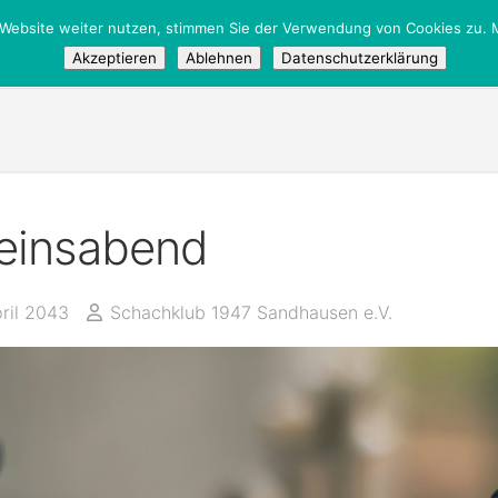
 Website weiter nutzen, stimmen Sie der Verwendung von Cookies zu. M
Akzeptieren
Ablehnen
Datenschutzerklärung
einsabend
pril 2043
Schachklub 1947 Sandhausen e.V.