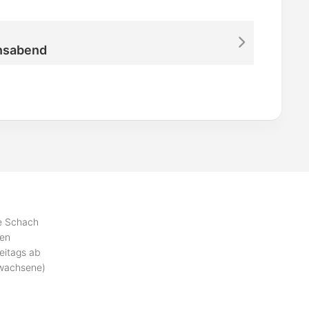
nsabend
se Schach
ben
eitags ab
rwachsene)