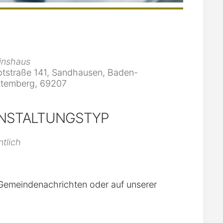
inshaus
tstraße 141, Sandhausen, Baden-
temberg, 69207
NSTALTUNGSTYP
iCalendar
Office 365
ntlich
n Gemeindenachrichten oder auf unserer