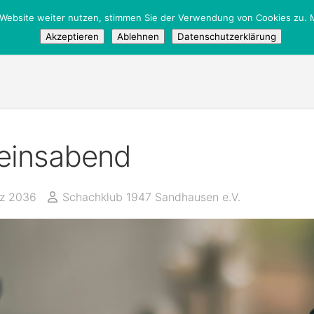
 Website weiter nutzen, stimmen Sie der Verwendung von Cookies zu. M
Akzeptieren
Ablehnen
Datenschutzerklärung
einsabend
rz 2036
Schachklub 1947 Sandhausen e.V.