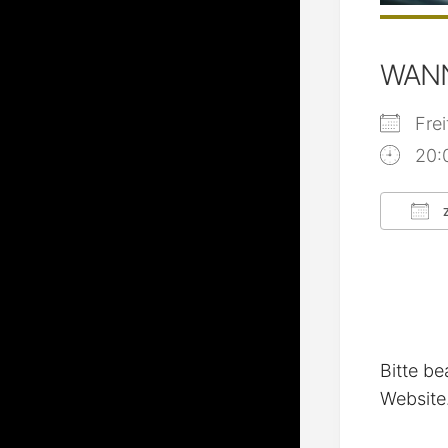
WAN
Fre
20:
Z
ICS
Bitte be
Website