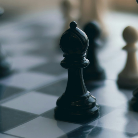
g
Jugendmeisterschaft
h