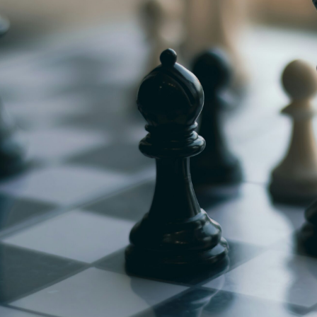
g
Jugendmeisterschaft
h