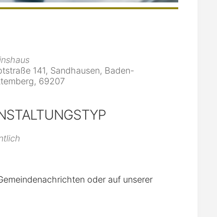
inshaus
tstraße 141, Sandhausen, Baden-
temberg, 69207
NSTALTUNGSTYP
iCalendar
Office 365
ntlich
n Gemeindenachrichten oder auf unserer