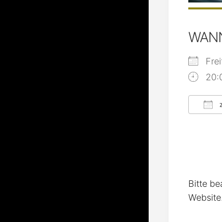
WAN
Fre
20:
Z
ICS
Bitte be
Website