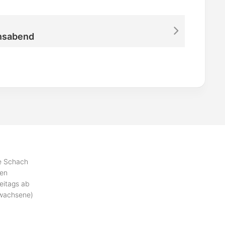
nsabend
se Schach
ben
eitags ab
rwachsene)