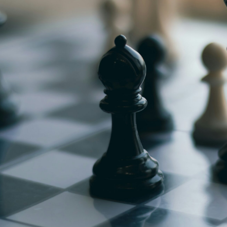
g
Jugendmeisterschaft
h