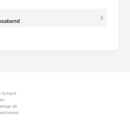
nsabend
se Schach
ben
eitags ab
rwachsene)