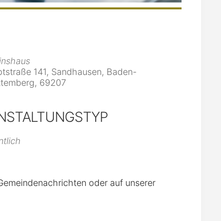
inshaus
tstraße 141, Sandhausen, Baden-
temberg, 69207
NSTALTUNGSTYP
iCalendar
Office 365
ntlich
n Gemeindenachrichten oder auf unserer