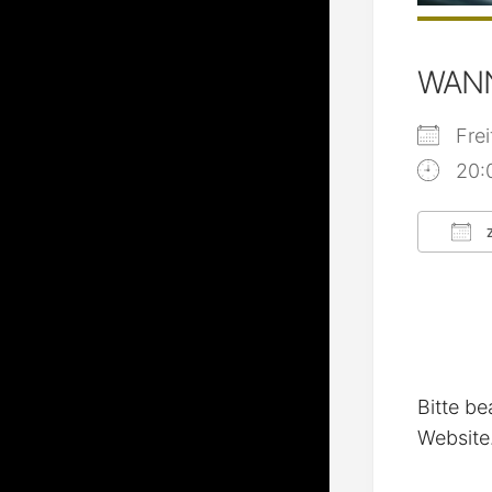
WAN
Fre
20:
Z
ICS
Bitte be
Website