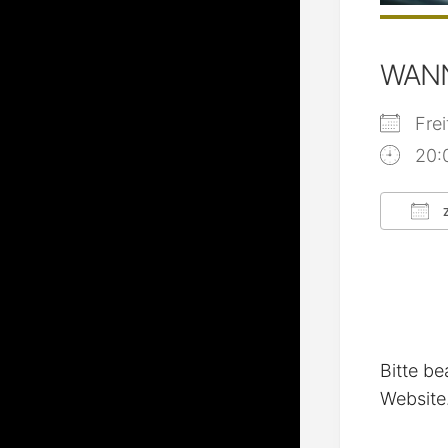
WAN
Fre
20:
Z
ICS
Bitte be
Website