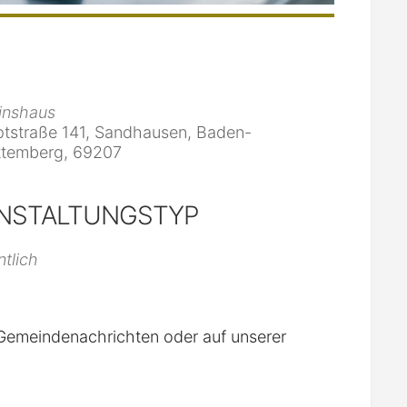
inshaus
tstraße 141, Sandhausen, Baden-
temberg, 69207
NSTALTUNGSTYP
iCalendar
Office 365
ntlich
n Gemeindenachrichten oder auf unserer