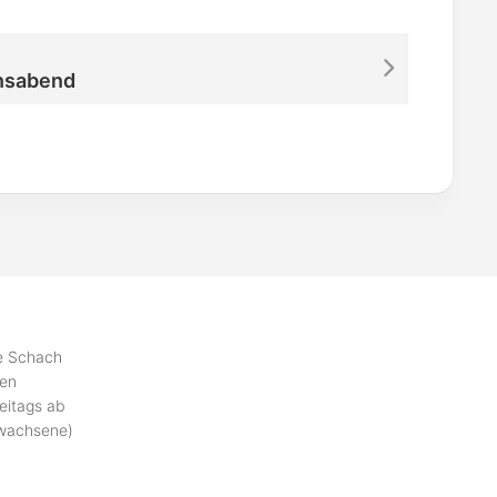
nsabend
se Schach
ben
eitags ab
rwachsene)