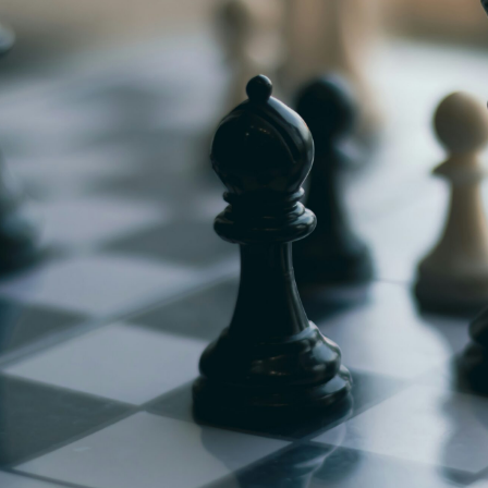
g
Jugendmeisterschaft
h