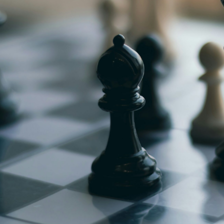
g
Jugendmeisterschaft
h