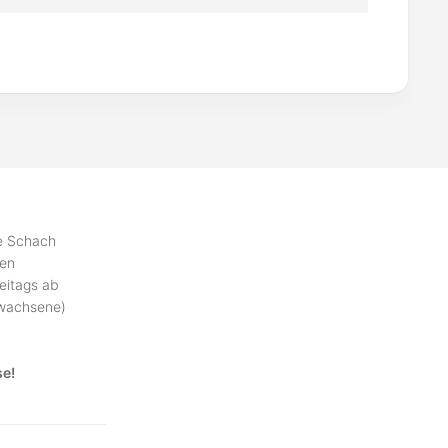
se Schach
ben
eitags ab
rwachsene)
se!