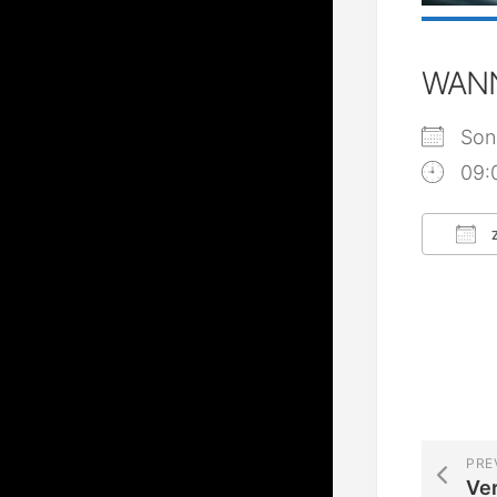
WAN
Son
09:
Z
ICS
PRE
Ve