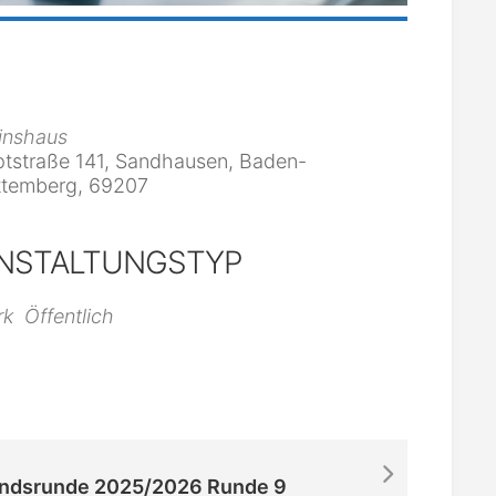
inshaus
tstraße 141, Sandhausen, Baden-
temberg, 69207
NSTALTUNGSTYP
iCalendar
Office 365
rk
Öffentlich
ndsrunde 2025/2026 Runde 9