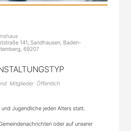
inshaus
tstraße 141, Sandhausen, Baden-
temberg, 69207
NSTALTUNGSTYP
iCalendar
Office 365
end
Mitglieder
Öffentlich
r und Jugendliche jeden Alters statt.
n Gemeindenachrichten oder auf unserer