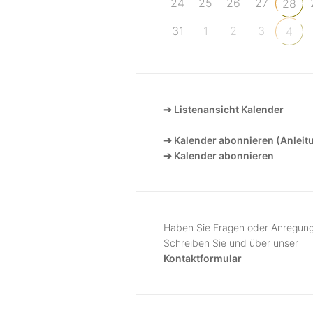
24
25
26
27
28
31
1
2
3
4
➔ Listenansicht Kalender
➔ Kalender abonnieren (Anleit
➔ Kalender abonnieren
Haben Sie Fragen oder Anregun
Schreiben Sie und über unser
Kontaktformular