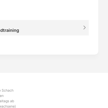
dtraining
se Schach
ben
eitags ab
rwachsene)