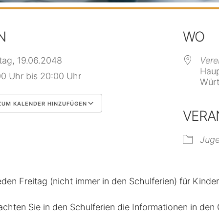
N
WO
itag, 19.06.2048
Vere
Haup
00 Uhr bis 20:00 Uhr
Würt
UM KALENDER HINZUFÜGEN
VERA
 herunterladen
Google Kalender
Jug
eden Freitag (nicht immer in den Schulferien) für Kinde
achten Sie in den Schulferien die Informationen in de