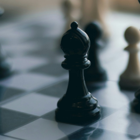
g
Jugendmeisterschaft
h