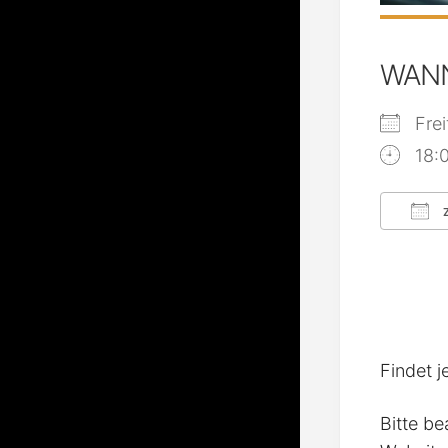
WAN
Fre
18:
Z
ICS
Findet j
Bitte be