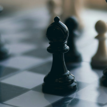
g
Jugendmeisterschaft
h