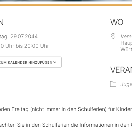
N
WO
itag, 29.07.2044
Vere
Haup
00 Uhr bis 20:00 Uhr
Würt
UM KALENDER HINZUFÜGEN
VERA
 herunterladen
Google Kalender
Jug
eden Freitag (nicht immer in den Schulferien) für Kinde
achten Sie in den Schulferien die Informationen in de