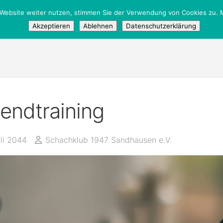
 Website weiter nutzen, stimmen Sie der Verwendung von Cookies zu. M
tglieder
/
Öffentlich
Akzeptieren
Ablehnen
Datenschutzerklärung
endtraining
uli 2044
Schachklub 1947 Sandhausen e.V.