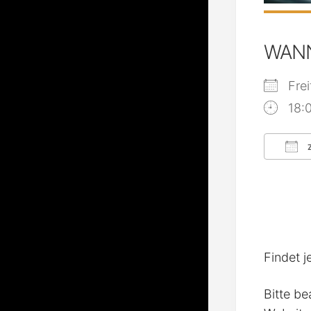
WAN
Fre
18:
Z
ICS
Findet j
Bitte be