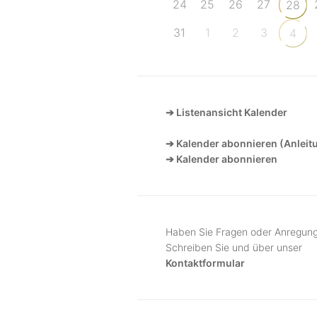
24
25
26
27
28
31
1
2
3
4
➔ Listenansicht Kalender
➔ Kalender abonnieren (Anleit
➔ Kalender abonnieren
Haben Sie Fragen oder Anregun
Schreiben Sie und über unser
Kontaktformular