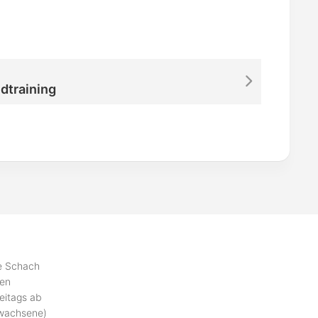
dtraining
se Schach
ben
eitags ab
rwachsene)