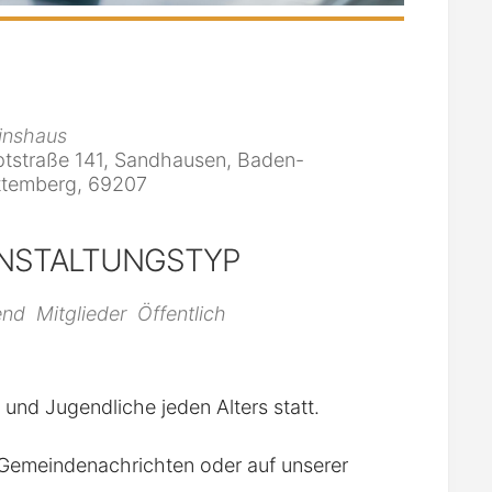
inshaus
tstraße 141, Sandhausen, Baden-
temberg, 69207
NSTALTUNGSTYP
iCalendar
Office 365
end
Mitglieder
Öffentlich
r und Jugendliche jeden Alters statt.
n Gemeindenachrichten oder auf unserer