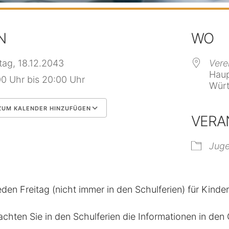
N
WO
itag, 18.12.2043
Vere
Haup
00 Uhr bis 20:00 Uhr
Würt
UM KALENDER HINZUFÜGEN
VERA
 herunterladen
Google Kalender
Jug
eden Freitag (nicht immer in den Schulferien) für Kinde
achten Sie in den Schulferien die Informationen in de