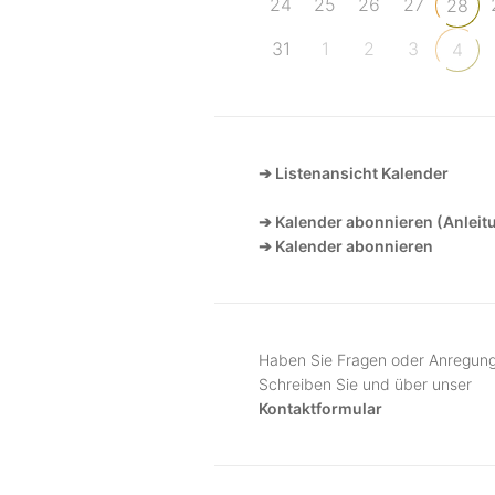
24
25
26
27
28
31
1
2
3
4
➔ Listenansicht Kalender
➔ Kalender abonnieren (Anleit
➔ Kalender abonnieren
Haben Sie Fragen oder Anregun
Schreiben Sie und über unser
Kontaktformular