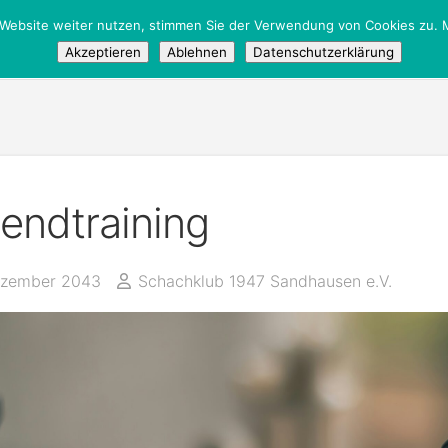
 Website weiter nutzen, stimmen Sie der Verwendung von Cookies zu. M
tglieder
/
Öffentlich
Akzeptieren
Ablehnen
Datenschutzerklärung
endtraining
ezember 2043
Schachklub 1947 Sandhausen e.V.