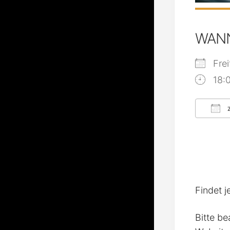
WAN
Fre
18:
Z
ICS
Findet j
Bitte be