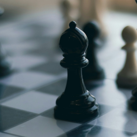
g
Jugendmeisterschaft
h