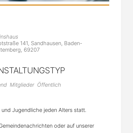
inshaus
tstraße 141, Sandhausen, Baden-
temberg, 69207
NSTALTUNGSTYP
iCalendar
Office 365
end
Mitglieder
Öffentlich
r und Jugendliche jeden Alters statt.
n Gemeindenachrichten oder auf unserer