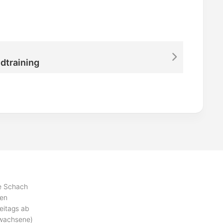
dtraining
se Schach
ben
eitags ab
rwachsene)