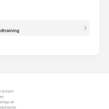
dtraining
se Schach
ben
eitags ab
rwachsene)