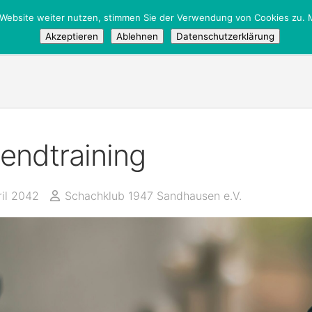
 Website weiter nutzen, stimmen Sie der Verwendung von Cookies zu. M
tglieder
/
Öffentlich
Akzeptieren
Ablehnen
Datenschutzerklärung
endtraining
ril 2042
Schachklub 1947 Sandhausen e.V.