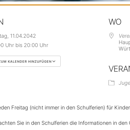
N
WO
itag, 11.04.2042
Vere
Haup
00 Uhr bis 20:00 Uhr
Würt
UM KALENDER HINZUFÜGEN
VERA
 herunterladen
Google Kalender
Jug
eden Freitag (nicht immer in den Schulferien) für Kinde
achten Sie in den Schulferien die Informationen in de