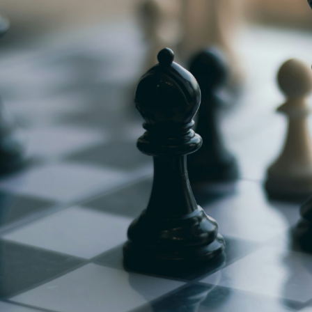
g
Jugendmeisterschaft
h