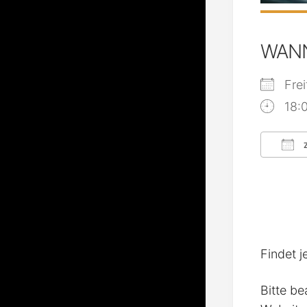
WAN
Fre
18:
Z
ICS
Findet j
Bitte be