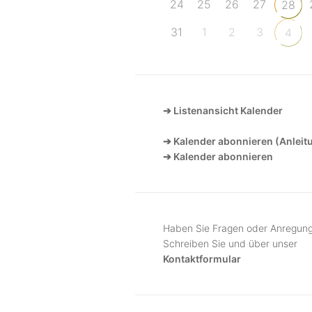
24
25
26
27
28
31
1
2
3
4
➔ Listenansicht Kalender
➔ Kalender abonnieren (Anleit
➔ Kalender abonnieren
Haben Sie Fragen oder Anregun
Schreiben Sie und über unser
Kontaktformular