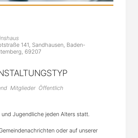
inshaus
tstraße 141, Sandhausen, Baden-
temberg, 69207
NSTALTUNGSTYP
iCalendar
Office 365
end
Mitglieder
Öffentlich
r und Jugendliche jeden Alters statt.
n Gemeindenachrichten oder auf unserer