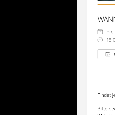
WAN
Fre
18:
Z
ICS
Findet j
Bitte be