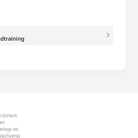
dtraining
se Schach
ben
eitags ab
rwachsene)