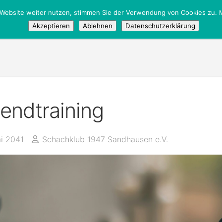
 Website weiter nutzen, stimmen Sie der Verwendung von Cookies zu. M
tglieder
/
Öffentlich
Akzeptieren
Ablehnen
Datenschutzerklärung
endtraining
ai 2041
Schachklub 1947 Sandhausen e.V.