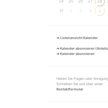
24
25
26
27
28
31
1
2
3
4
➔ Listenansicht Kalender
➔ Kalender abonnieren (Anleit
➔ Kalender abonnieren
Haben Sie Fragen oder Anregun
Schreiben Sie und über unser
Kontaktformular