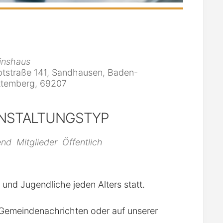
inshaus
tstraße 141, Sandhausen, Baden-
temberg, 69207
NSTALTUNGSTYP
iCalendar
Office 365
end
Mitglieder
Öffentlich
r und Jugendliche jeden Alters statt.
n Gemeindenachrichten oder auf unserer