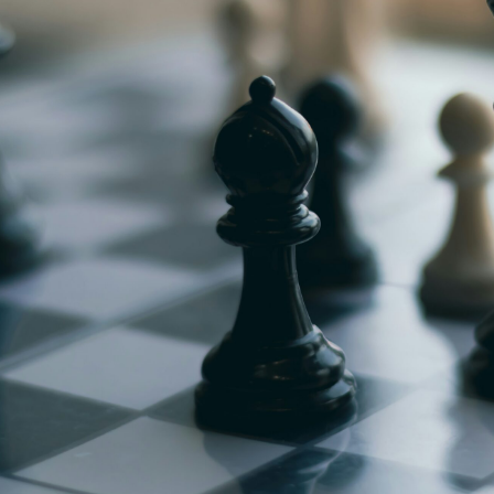
g
Jugendmeisterschaft
h