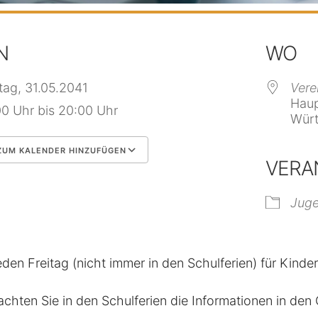
N
WO
itag, 31.05.2041
Vere
Haup
00 Uhr bis 20:00 Uhr
Würt
UM KALENDER HINZUFÜGEN
VERA
 herunterladen
Google Kalender
Jug
eden Freitag (nicht immer in den Schulferien) für Kinde
achten Sie in den Schulferien die Informationen in de