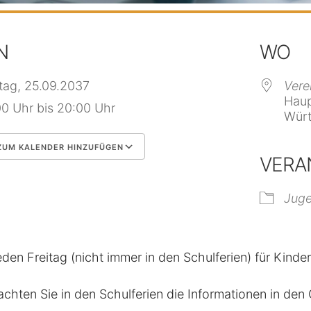
N
WO
itag, 25.09.2037
Vere
Haup
00 Uhr bis 20:00 Uhr
Würt
UM KALENDER HINZUFÜGEN
VERA
 herunterladen
Google Kalender
Jug
eden Freitag (nicht immer in den Schulferien) für Kinde
achten Sie in den Schulferien die Informationen in de