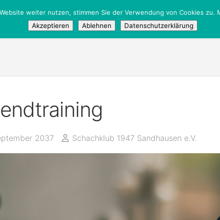
 Website weiter nutzen, stimmen Sie der Verwendung von Cookies zu. M
tglieder
/
Öffentlich
Akzeptieren
Ablehnen
Datenschutzerklärung
endtraining
eptember 2037
Schachklub 1947 Sandhausen e.V.