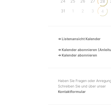
24
25
26
27
28
31
1
2
3
4
➔ Listenansicht Kalender
➔ Kalender abonnieren (Anleit
➔ Kalender abonnieren
Haben Sie Fragen oder Anregun
Schreiben Sie und über unser
Kontaktformular