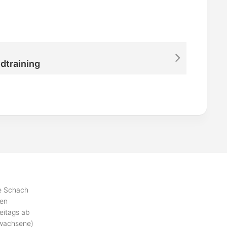
dtraining
se Schach
ben
eitags ab
rwachsene)