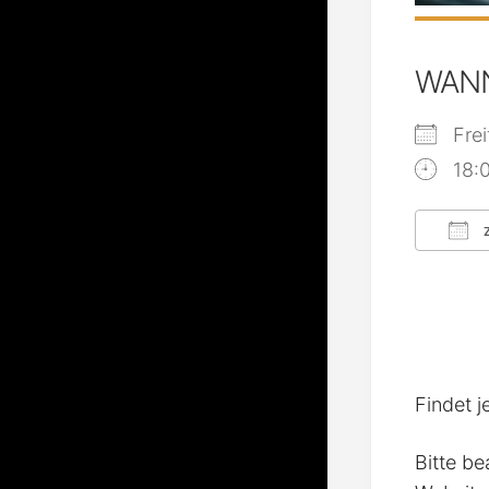
WAN
Fre
18:
Z
ICS
Findet j
Bitte be