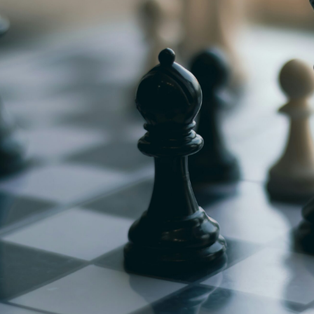
g
Jugendmeisterschaft
h