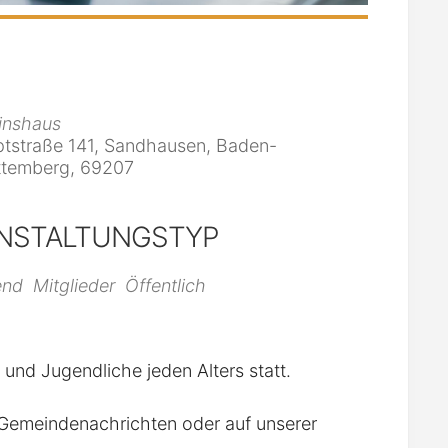
inshaus
tstraße 141, Sandhausen, Baden-
temberg, 69207
NSTALTUNGSTYP
iCalendar
Office 365
end
Mitglieder
Öffentlich
r und Jugendliche jeden Alters statt.
n Gemeindenachrichten oder auf unserer