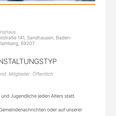
inshaus
tstraße 141, Sandhausen, Baden-
temberg, 69207
NSTALTUNGSTYP
iCalendar
Office 365
end
Mitglieder
Öffentlich
r und Jugendliche jeden Alters statt.
n Gemeindenachrichten oder auf unserer