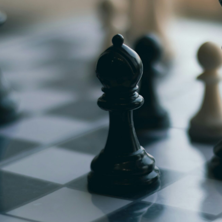
g
Jugendmeisterschaft
h