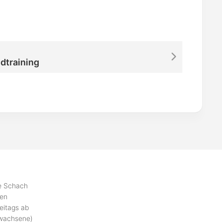
dtraining
se Schach
ben
eitags ab
rwachsene)