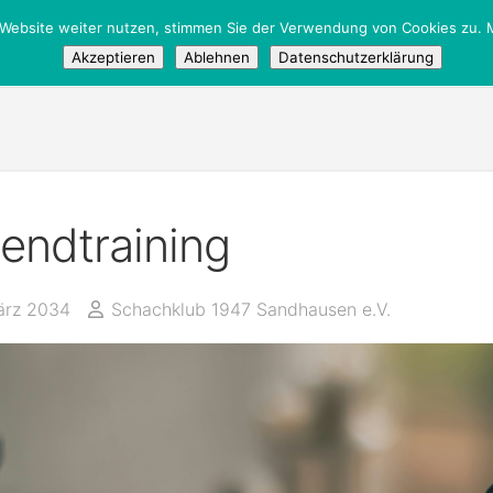
 Website weiter nutzen, stimmen Sie der Verwendung von Cookies zu. M
tglieder
/
Öffentlich
Akzeptieren
Ablehnen
Datenschutzerklärung
endtraining
ärz 2034
Schachklub 1947 Sandhausen e.V.