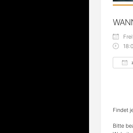
WAN
Fre
18:
Z
ICS
Findet j
Bitte be