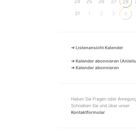
24
25
26
27
28
31
1
2
3
4
➔ Listenansicht Kalender
➔ Kalender abonnieren (Anleit
➔ Kalender abonnieren
Haben Sie Fragen oder Anregun
Schreiben Sie und über unser
Kontaktformular