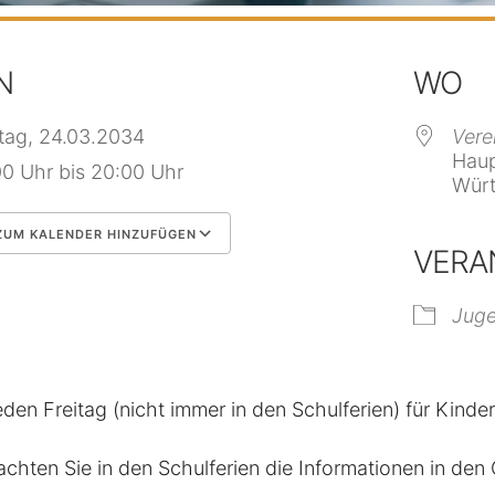
N
WO
itag, 24.03.2034
Vere
Haup
00 Uhr bis 20:00 Uhr
Würt
UM KALENDER HINZUFÜGEN
VERA
 herunterladen
Google Kalender
Jug
eden Freitag (nicht immer in den Schulferien) für Kinde
achten Sie in den Schulferien die Informationen in de