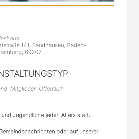
inshaus
tstraße 141, Sandhausen, Baden-
temberg, 69207
NSTALTUNGSTYP
iCalendar
Office 365
end
Mitglieder
Öffentlich
r und Jugendliche jeden Alters statt.
n Gemeindenachrichten oder auf unserer