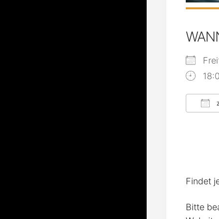
WAN
Fre
18:
Z
ICS
Findet j
Bitte be