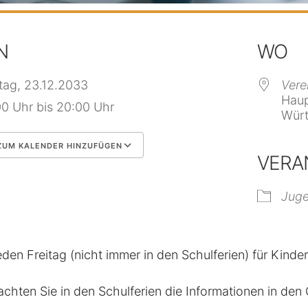
N
WO
itag, 23.12.2033
Vere
Haup
00 Uhr bis 20:00 Uhr
Würt
UM KALENDER HINZUFÜGEN
VERA
 herunterladen
Google Kalender
Jug
eden Freitag (nicht immer in den Schulferien) für Kinde
achten Sie in den Schulferien die Informationen in de