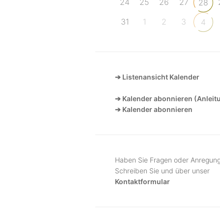
24
25
26
27
28
31
1
2
3
4
➔ Listenansicht Kalender
➔ Kalender abonnieren (Anleit
➔ Kalender abonnieren
Haben Sie Fragen oder Anregun
Schreiben Sie und über unser
Kontaktformular