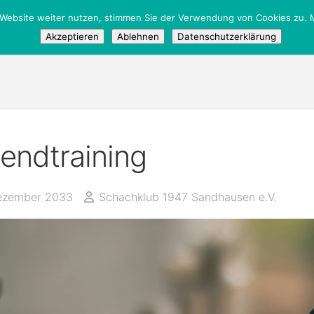
 Website weiter nutzen, stimmen Sie der Verwendung von Cookies zu. M
tglieder
/
Öffentlich
Akzeptieren
Ablehnen
Datenschutzerklärung
endtraining
ezember 2033
Schachklub 1947 Sandhausen e.V.