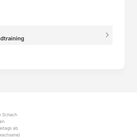
dtraining
se Schach
ben
eitags ab
rwachsene)