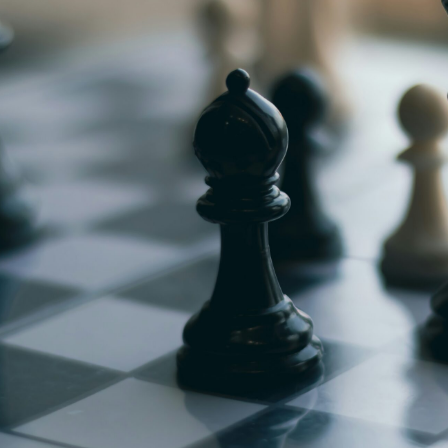
g
Jugendmeisterschaft
h