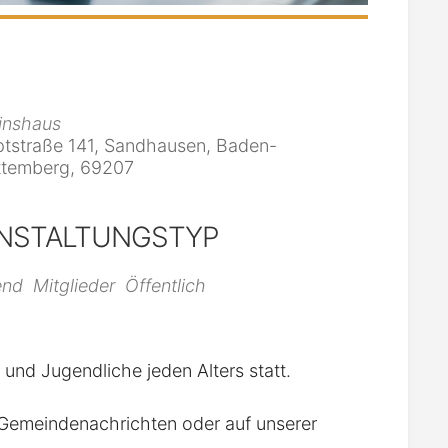
inshaus
tstraße 141, Sandhausen, Baden-
temberg, 69207
NSTALTUNGSTYP
iCalendar
Office 365
end
Mitglieder
Öffentlich
r und Jugendliche jeden Alters statt.
n Gemeindenachrichten oder auf unserer