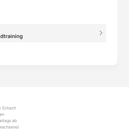
dtraining
se Schach
ben
eitags ab
rwachsene)