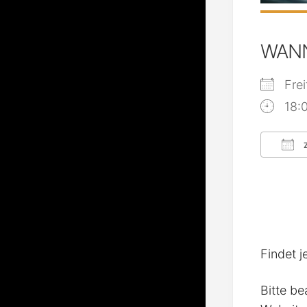
WAN
Fre
18:
Z
ICS
Findet j
Bitte be