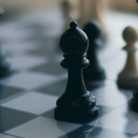
g
Jugendmeisterschaft
h