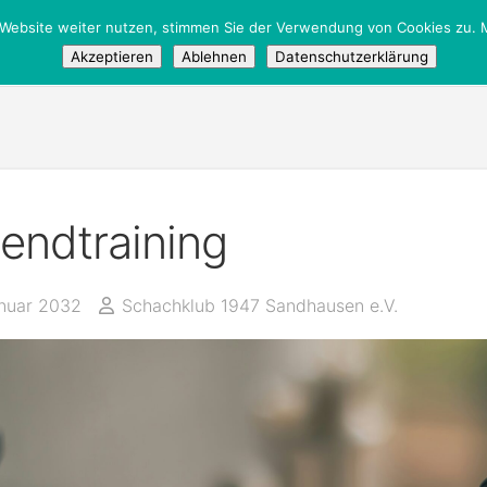
 Website weiter nutzen, stimmen Sie der Verwendung von Cookies zu. M
tglieder
/
Öffentlich
Akzeptieren
Ablehnen
Datenschutzerklärung
endtraining
anuar 2032
Schachklub 1947 Sandhausen e.V.