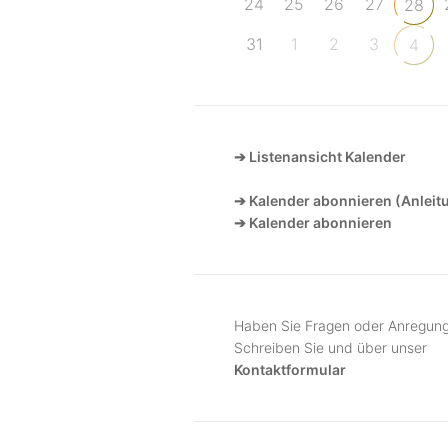
24
25
26
27
28
31
1
2
3
4
➔ Listenansicht Kalender
➔ Kalender abonnieren (Anleit
➔ Kalender abonnieren
Haben Sie Fragen oder Anregun
Schreiben Sie und über unser
Kontaktformular