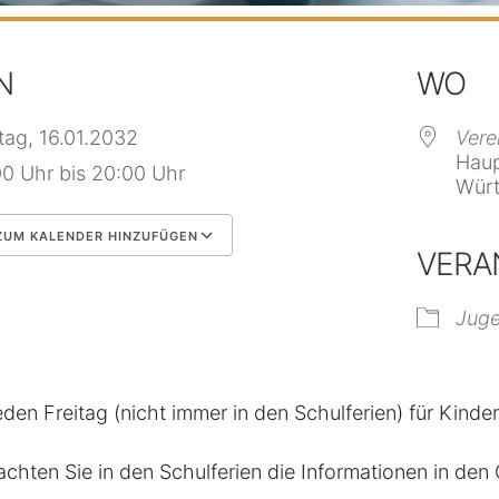
N
WO
itag, 16.01.2032
Vere
Haup
00 Uhr bis 20:00 Uhr
Würt
UM KALENDER HINZUFÜGEN
VERA
 herunterladen
Google Kalender
Jug
eden Freitag (nicht immer in den Schulferien) für Kinde
achten Sie in den Schulferien die Informationen in de