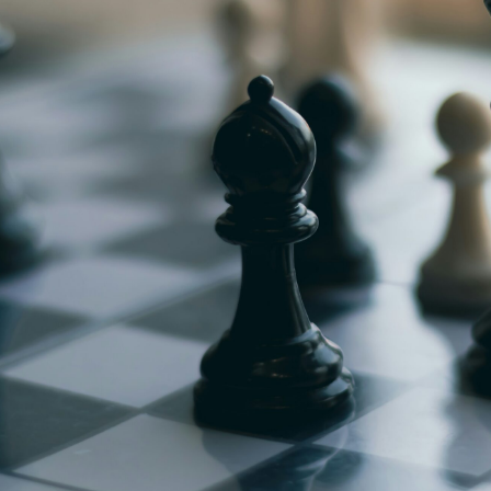
g
Jugendmeisterschaft
h