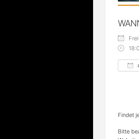
WAN
Fre
18:
Z
ICS
Findet j
Bitte be