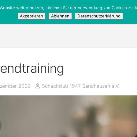
 Website weiter nutzen, stimmen Sie der Verwendung von Cookies zu. M
tglieder
/
Öffentlich
Akzeptieren
Ablehnen
Datenschutzerklärung
endtraining
ezember 2029
Schachklub 1947 Sandhausen e.V.