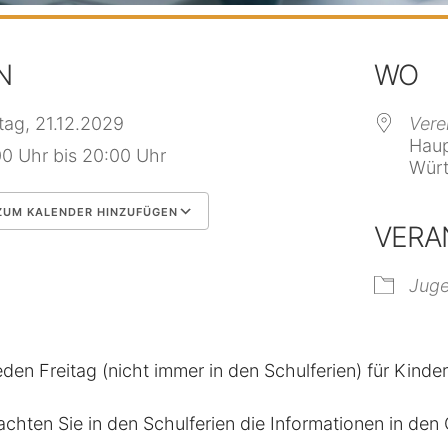
N
WO
itag, 21.12.2029
Vere
Haup
00 Uhr bis 20:00 Uhr
Würt
UM KALENDER HINZUFÜGEN
VERA
 herunterladen
Google Kalender
Jug
eden Freitag (nicht immer in den Schulferien) für Kinde
achten Sie in den Schulferien die Informationen in de