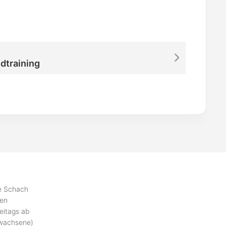
dtraining
se Schach
ben
eitags ab
rwachsene)