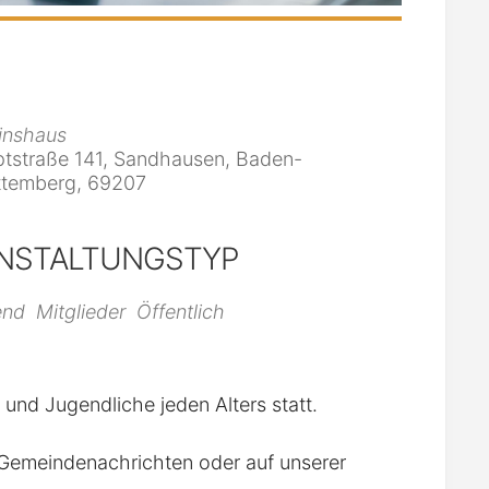
inshaus
tstraße 141, Sandhausen, Baden-
temberg, 69207
NSTALTUNGSTYP
iCalendar
Office 365
end
Mitglieder
Öffentlich
r und Jugendliche jeden Alters statt.
n Gemeindenachrichten oder auf unserer