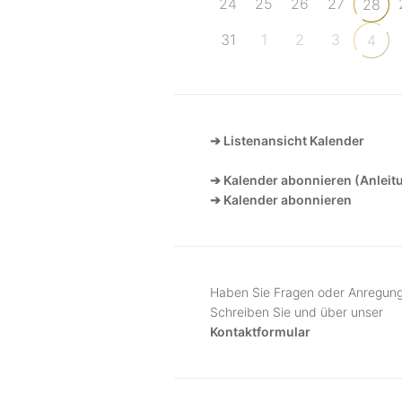
24
25
26
27
28
31
1
2
3
4
➔ Listenansicht Kalender
➔ Kalender abonnieren (Anleit
➔ Kalender abonnieren
Haben Sie Fragen oder Anregun
Schreiben Sie und über unser
Kontaktformular