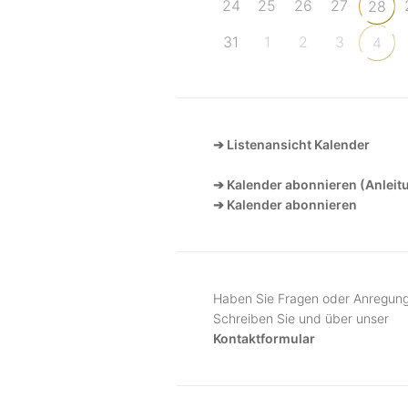
24
25
26
27
28
31
1
2
3
4
➔ Listenansicht Kalender
➔ Kalender abonnieren (Anleit
➔ Kalender abonnieren
Haben Sie Fragen oder Anregun
Schreiben Sie und über unser
Kontaktformular