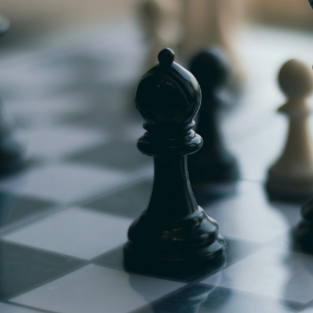
g
Jugendmeisterschaft
h