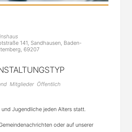
inshaus
tstraße 141, Sandhausen, Baden-
temberg, 69207
NSTALTUNGSTYP
iCalendar
Office 365
end
Mitglieder
Öffentlich
r und Jugendliche jeden Alters statt.
n Gemeindenachrichten oder auf unserer