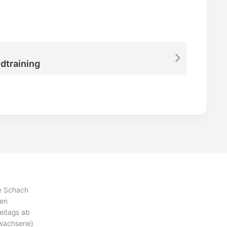
dtraining
se Schach
ben
eitags ab
rwachsene)