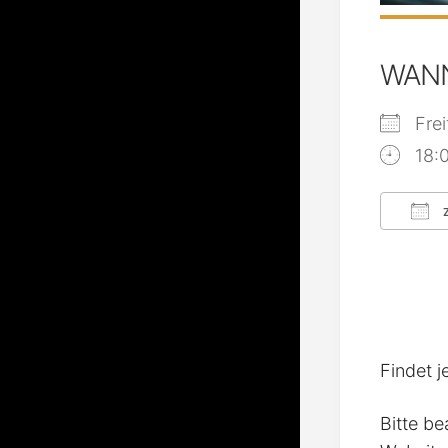
WAN
Fre
18:
Z
ICS
Findet j
Bitte be