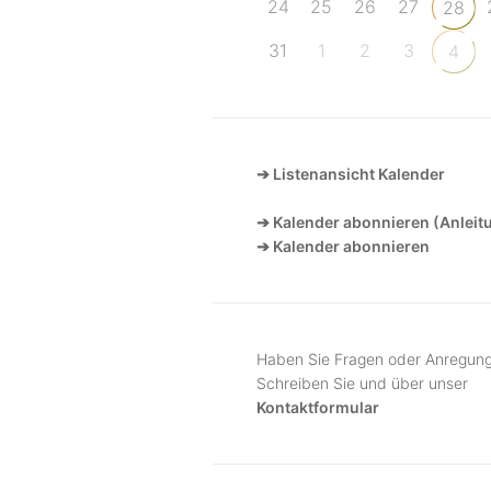
24
25
26
27
28
31
1
2
3
4
➔ Listenansicht Kalender
➔ Kalender abonnieren (Anleit
➔ Kalender abonnieren
Haben Sie Fragen oder Anregun
Schreiben Sie und über unser
Kontaktformular