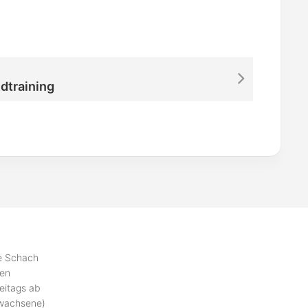
dtraining
se Schach
ben
eitags ab
rwachsene)