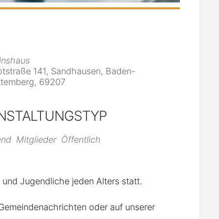
inshaus
tstraße 141, Sandhausen, Baden-
temberg, 69207
NSTALTUNGSTYP
iCalendar
Office 365
end
Mitglieder
Öffentlich
r und Jugendliche jeden Alters statt.
n Gemeindenachrichten oder auf unserer