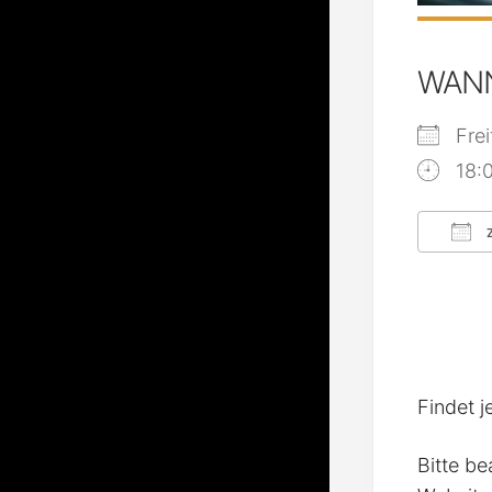
WAN
Fre
18:
Z
ICS
Findet j
Bitte be