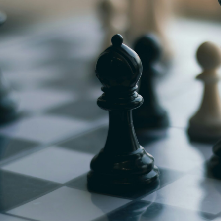
g
Jugendmeisterschaft
h