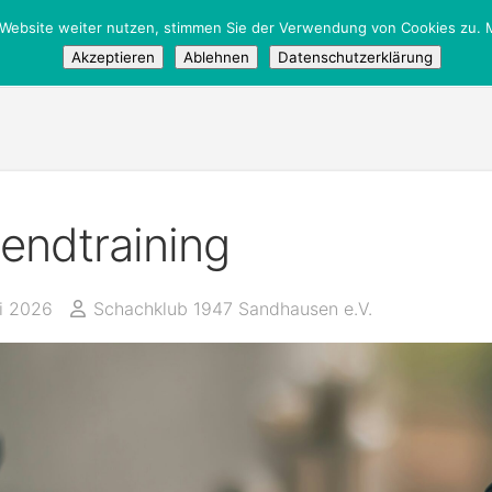
 Website weiter nutzen, stimmen Sie der Verwendung von Cookies zu. M
tglieder
/
Öffentlich
Akzeptieren
Ablehnen
Datenschutzerklärung
endtraining
li 2026
Schachklub 1947 Sandhausen e.V.