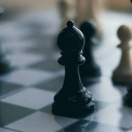
g
Jugendmeisterschaft
h