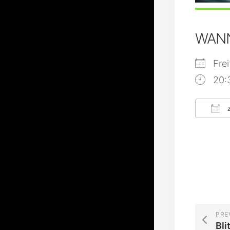
WAN
Fre
20:
Z
ICS
PRE
Bli