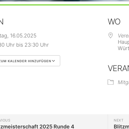
N
WO
itag, 16.05.2025
Vere
Haup
30 Uhr bis 23:30 Uhr
Würt
UM KALENDER HINZUFÜGEN
VERA
 herunterladen
Google Kalender
Mitg
VIOUS
NEXT
tzmeisterschaft 2025 Runde 4
Blitz