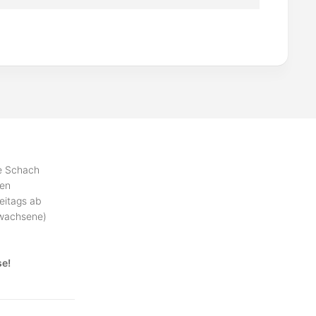
se Schach
ben
eitags ab
rwachsene)
se!