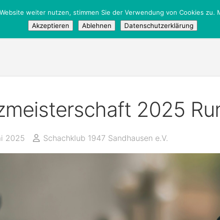
 Website weiter nutzen, stimmen Sie der Verwendung von Cookies zu. M
/
Öffentlich
/
Turniere
Akzeptieren
Ablehnen
Datenschutzerklärung
tzmeisterschaft 2025 Ru
ai 2025
Schachklub 1947 Sandhausen e.V.