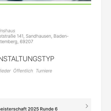
inshaus
tstraße 141, Sandhausen, Baden-
temberg, 69207
NSTALTUNGSTYP
iCalendar
Office 365
lieder
Öffentlich
Turniere
meisterschaft 2025 Runde 6